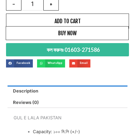
price
price
Quantity
-
+
was:
is:
1,100৳ .
750৳ .
ADD TO CART
BUY NOW
কল করুনঃ 01603-271586
Facebook
WhatsApp
Email
Description
Reviews (0)
GUL E LALA PAKISTAN
Capacity: ১০০ মি.লি (+/-)