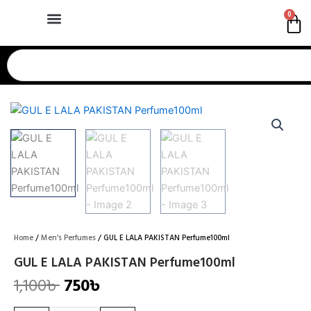
Skip
0
Ca
to
content
Search
Home
/
Men's Perfumes
/ GUL E LALA PAKISTAN Perfume100ml
GUL E LALA PAKISTAN Perfume100ml
1,100
৳
750
৳
Original
Current