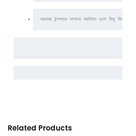
আমাদের ইন্সপায়ার ভার্সনের পারফিউম গুলো কিছু কিছু প
Related Products