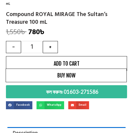
mL
Compound ROYAL MIRAGE The Sultan’s
Treasure 100 mL
1,550
৳
780
৳
Original
Current
price
price
Quantity
-
+
was:
is:
1,550৳ .
780৳ .
ADD TO CART
BUY NOW
কল করুনঃ 01603-271586
Facebook
WhatsApp
Email
Description